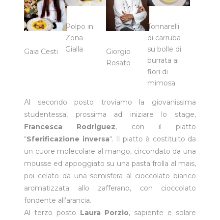
Polpo in
Tonnarelli
Zona
di carruba
Gialla
su bolle di
Gaia Cesti
Giorgio
burrata ai
Rosato
fiori di
mimosa
Al secondo posto troviamo la giovanissima
studentessa, prossima ad iniziare lo stage,
Francesca Rodriguez
, con il piatto
“
Sferificazione inversa
“. Il piatto è costituito da
un cuore molecolare al mango, circondato da una
mousse ed appoggiato su una pasta frolla al mais,
poi celato da una semisfera al cioccolato bianco
aromatizzata allo zafferano, con cioccolato
fondente all’arancia.
Al terzo posto
Laura Porzio
, sapiente e solare