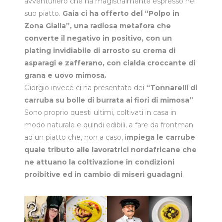
avventuriero che ha magistralmente espresso nel
suo piatto.
Gaia ci ha offerto del “Polpo in
Zona Gialla”, una radiosa metafora che
converte il negativo in positivo, con un
plating invidiabile di arrosto su crema di
asparagi e zafferano, con cialda croccante di
grana e uovo mimosa.
Giorgio invece ci ha presentato dei
“Tonnarelli di
carruba su bolle di burrata ai fiori di mimosa”
.
Sono proprio questi ultimi, coltivati in casa in
modo naturale e quindi edibili, a fare da frontman
ad un piatto che, non a caso, i
mpiega le carrube
quale tributo alle lavoratrici nordafricane che
ne attuano la coltivazione in condizioni
proibitive ed in cambio di miseri guadagni
.