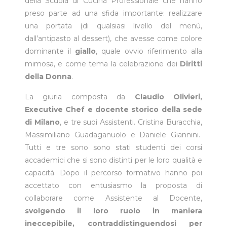
della Scuola di Cucina Professionale che hanno
preso parte ad una sfida importante: realizzare
una portata (di qualsiasi livello del menù,
dall’antipasto al dessert), che avesse come colore
dominante il
giallo
, quale ovvio riferimento alla
mimosa, e come tema la celebrazione dei
Diritti
della Donna
.
La giuria composta da
Claudio Olivieri,
Executive Chef e docente storico della sede
di Milano
, e tre suoi Assistenti. Cristina Buracchia,
Massimiliano Guadaganuolo e Daniele Giannini.
Tutti e tre sono sono stati studenti dei corsi
accademici che si sono distinti per le loro qualità e
capacità. Dopo il percorso formativo hanno poi
accettato con entusiasmo la proposta di
collaborare come Assistente al Docente,
svolgendo il loro ruolo in maniera
ineccepibile, contraddistinguendosi per